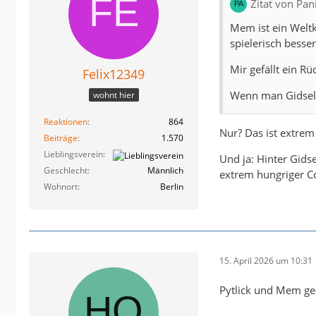
Zitat von Pa
Mem ist ein Weltk
spielerisch besse
Mir gefällt ein Rü
Felix12349
Wenn man Gidsel 
wohnt hier
Reaktionen
864
Nur? Das ist extrem
Beiträge
1.570
Lieblingsverein
Und ja: Hinter Gidse
Geschlecht
Männlich
extrem hungriger Co
Wohnort
Berlin
15. April 2026 um 10:31
Pytlick und Mem ge