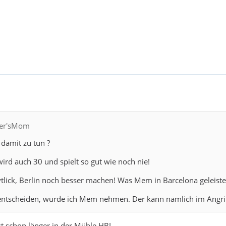
fler'sMom
 damit zu tun ?
wird auch 30 und spielt so gut wie noch nie!
lick, Berlin noch besser machen! Was Mem in Barcelona geleistet
entscheiden, würde ich Mem nehmen. Der kann nämlich im Angriff
st schon länger in der Mühle HBL.