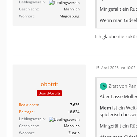
Lieblingsverein
Mir gefällt ein Rü
Geschlecht
Männlich
Wohnort
Magdeburg
Wenn man Gidsel 
Ich glaube die zukü
15. April 2026 um 10:02
obotrit
Zitat von Pa
Board-Grufti
Aber Lasse Möller
Reaktionen
7.636
Mem
ist ein Welt
Beiträge
18.824
spielerisch besse
Lieblingsverein
Mir gefällt ein Rü
Geschlecht
Männlich
Wohnort
Zuarin
Wenn man Gidsel 