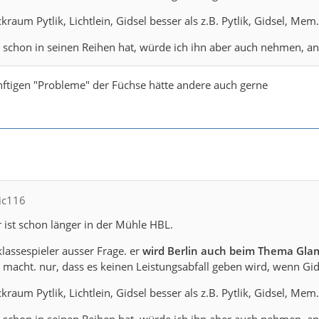
ckraum Pytlik, Lichtlein, Gidsel besser als z.B. Pytlik, Gidsel, Mem.
schon in seinen Reihen hat, würde ich ihn aber auch nehmen, an
nftigen "Probleme" der Füchse hätte andere auch gerne
nic116
 ist schon länger in der Mühle HBL.
klassespieler ausser Frage. er
wird Berlin auch beim Thema Glam
r macht. nur, dass es keinen Leistungsabfall geben wird, wenn Gi
ckraum Pytlik, Lichtlein, Gidsel besser als z.B. Pytlik, Gidsel, Mem.
schon in seinen Reihen hat, würde ich ihn aber auch nehmen, an