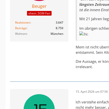
längsten Zeitraum
Beuger
ist die innere Eins
ehem. SGW-Fan
Mit 21 Jahren lie
Reaktionen
3.647
Im übrigen schli
Beiträge
8.759
Wohnort
München
Mem ist nicht überm 
entstammt. Sein Al
Die Aussage, er könn
irrelevant.
15. April 2026 um 07:56
Ich verstehe einfac
nicht mehr besser, a