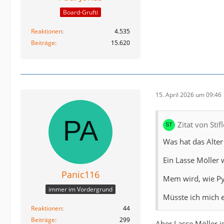
Board-Grufti
Reaktionen
4.535
Beiträge
15.620
15. April 2026 um 09:46
Zitat von Sti
Was hat das Alter
Ein Lasse Möller 
Panic116
Mem wird, wie Pyt
immer im Vordergrund
Müsste ich mich 
Reaktionen
44
Beiträge
299
Aber Lasse Möller i