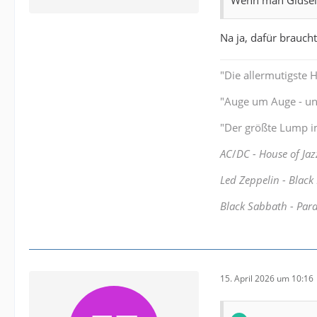
Na ja, dafür brauch
"Die allermutigste 
"Auge um Auge - und
"Der größte Lump im
AC
/
DC - House of Jaz
Led Zeppelin - Black
Black Sabbath - Par
15. April 2026 um 10:16