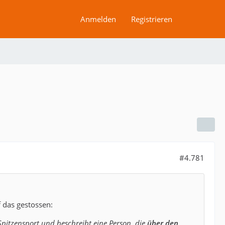
Anmelden
Registrieren
#4.781
 das gestossen:
Spitzensport und beschreibt eine Person, die
über den