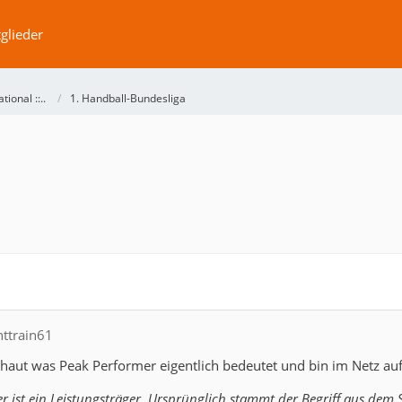
glieder
ational ::..
1. Handball-Bundesliga
httrain61
haut was Peak Performer eigentlich bedeutet und bin im Netz auf
r ist ein Leistungsträger. Ursprünglich stammt der Begriff aus dem 