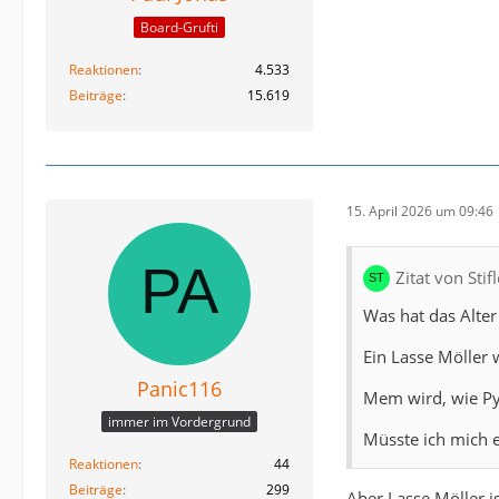
Board-Grufti
Reaktionen
4.533
Beiträge
15.619
15. April 2026 um 09:46
Zitat von Sti
Was hat das Alter
Ein Lasse Möller 
Panic116
Mem wird, wie Pyt
immer im Vordergrund
Müsste ich mich 
Reaktionen
44
Beiträge
299
Aber Lasse Möller i