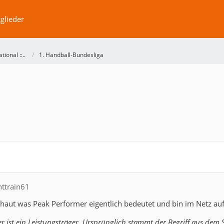
glieder
ational ::..
1. Handball-Bundesliga
httrain61
haut was Peak Performer eigentlich bedeutet und bin im Netz auf
r ist ein Leistungsträger. Ursprünglich stammt der Begriff aus dem 