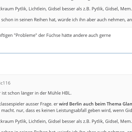
ckraum Pytlik, Lichtlein, Gidsel besser als z.B. Pytlik, Gidsel, Mem.
schon in seinen Reihen hat, würde ich ihn aber auch nehmen, an
nftigen "Probleme" der Füchse hätte andere auch gerne
nic116
 ist schon länger in der Mühle HBL.
klassespieler ausser Frage. er
wird Berlin auch beim Thema Glam
r macht. nur, dass es keinen Leistungsabfall geben wird, wenn Gi
ckraum Pytlik, Lichtlein, Gidsel besser als z.B. Pytlik, Gidsel, Mem.
schon in seinen Reihen hat, würde ich ihn aber auch nehmen, an