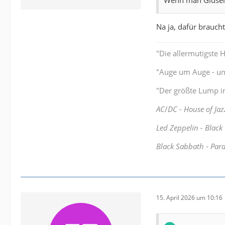
Na ja, dafür brauch
"Die allermutigste 
"Auge um Auge - und
"Der größte Lump im
AC
/
DC - House of Jaz
Led Zeppelin - Black
Black Sabbath - Par
15. April 2026 um 10:16