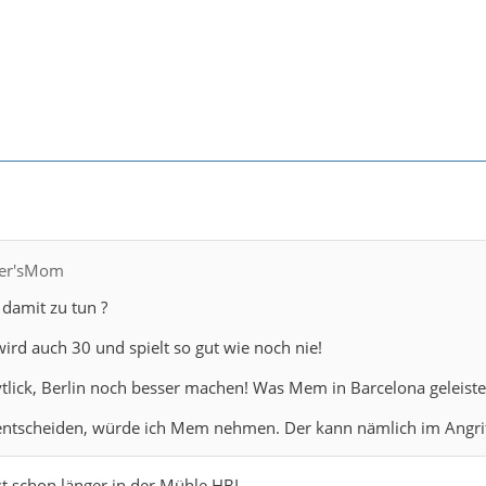
fler'sMom
 damit zu tun ?
wird auch 30 und spielt so gut wie noch nie!
lick, Berlin noch besser machen! Was Mem in Barcelona geleistet
entscheiden, würde ich Mem nehmen. Der kann nämlich im Angriff
st schon länger in der Mühle HBL.