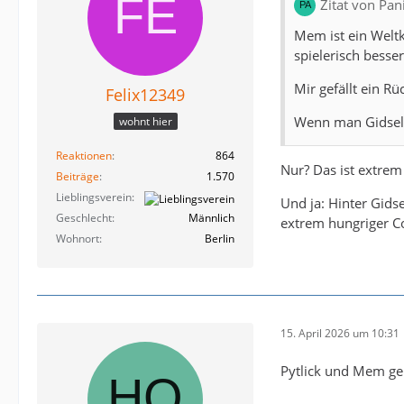
Zitat von Pa
Mem ist ein Weltk
spielerisch besse
Mir gefällt ein Rü
Felix12349
Wenn man Gidsel 
wohnt hier
Reaktionen
864
Nur? Das ist extrem
Beiträge
1.570
Lieblingsverein
Und ja: Hinter Gidse
Geschlecht
Männlich
extrem hungriger Co
Wohnort
Berlin
15. April 2026 um 10:31
Pytlick und Mem ge