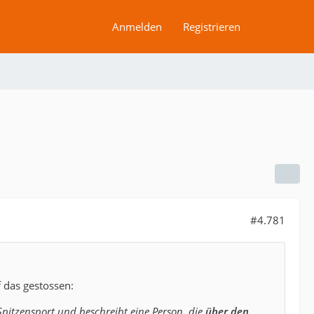
Anmelden
Registrieren
#4.781
 das gestossen:
Spitzensport und beschreibt eine Person, die
über den