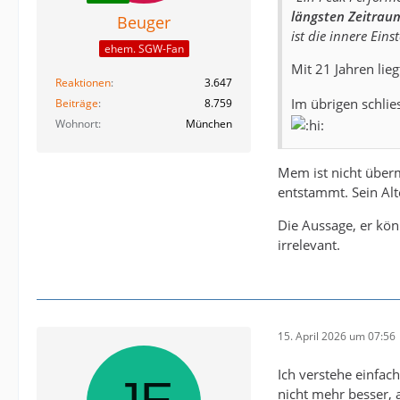
längsten Zeitraum
Beuger
ist die innere Eins
ehem. SGW-Fan
Mit 21 Jahren lie
Reaktionen
3.647
Im übrigen schli
Beiträge
8.759
Wohnort
München
Mem ist nicht überm 
entstammt. Sein Al
Die Aussage, er könn
irrelevant.
15. April 2026 um 07:56
Ich verstehe einfac
nicht mehr besser, a