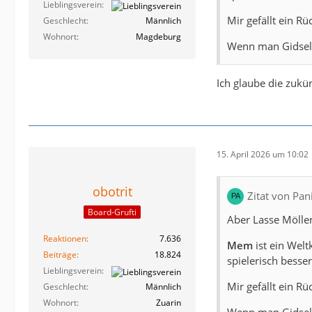
Lieblingsverein
Mir gefällt ein Rü
Geschlecht
Männlich
Wohnort
Magdeburg
Wenn man Gidsel 
Ich glaube die zukü
15. April 2026 um 10:02
obotrit
Zitat von Pa
Board-Grufti
Aber Lasse Möller
Reaktionen
7.636
Mem
ist ein Welt
Beiträge
18.824
spielerisch besse
Lieblingsverein
Mir gefällt ein Rü
Geschlecht
Männlich
Wohnort
Zuarin
Wenn man Gidsel 