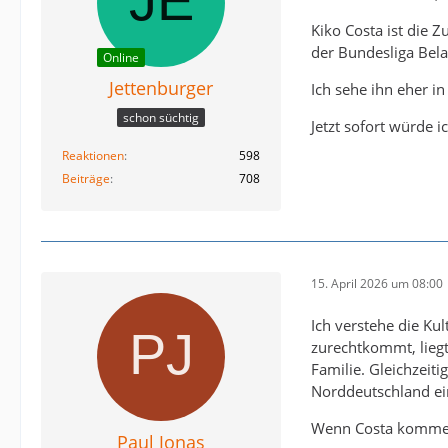
Kiko Costa ist die Z
der Bundesliga Bela
Online
Jettenburger
Ich sehe ihn eher i
schon süchtig
Jetzt sofort würde i
Reaktionen
598
Beiträge
708
15. April 2026 um 08:00
Ich verstehe die Ku
zurechtkommt, liegt
Familie. Gleichzeit
Norddeutschland ein 
Wenn Costa kommen 
Paul Jonas